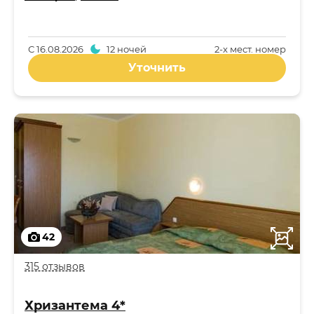
С
16.08.2026
12 ночей
2-x мест. номер
Уточнить
42
315 отзывов
Хризантема 4*