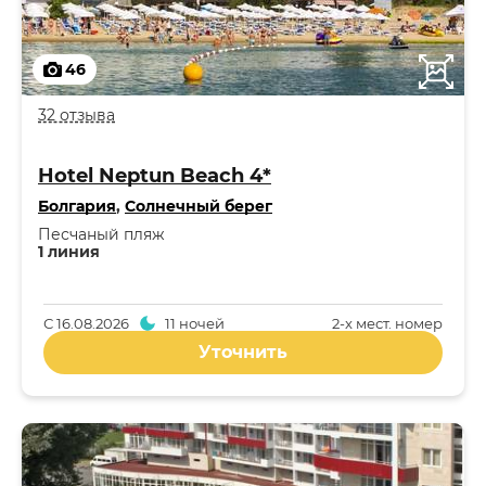
46
32 отзыва
Hotel Neptun Beach 4*
Болгария
,
Солнечный берег
Песчаный пляж
1 линия
С
16.08.2026
11 ночей
2-x мест. номер
Уточнить