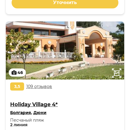
Уточнить
46
3,5
109 отзывов
Holiday Village 4*
Болгария
,
Дюни
Песчаный пляж
2 линия