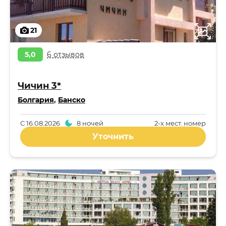
21
5,0
6 отзывов
Чичин 3*
Болгария
,
Банско
С
16.08.2026
8 ночей
2-x мест. номер
Уточнить