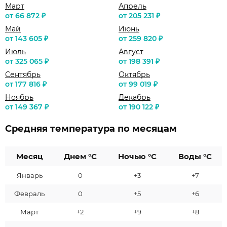
Март
Апрель
от 66 872 ₽
от 205 231 ₽
Май
Июнь
от 143 605 ₽
от 259 820 ₽
Июль
Август
от 325 065 ₽
от 198 391 ₽
Сентябрь
Октябрь
от 177 816 ₽
от 99 019 ₽
Ноябрь
Декабрь
от 149 367 ₽
от 190 122 ₽
Средняя температура по месяцам
Месяц
Днем °C
Ночью °C
Воды °C
Январь
0
+3
+7
Февраль
0
+5
+6
Март
+2
+9
+8