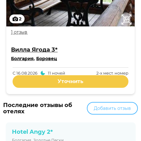
2
1 отзыв
Вилла Ягода 3*
Болгария
,
Боровец
С
16.08.2026
11 ночей
2-x мест. номер
Уточнить
Последние отзывы об
Добавить отзыв
отелях
Hotel Angy 2*
,
Болгария
Золотые Пески