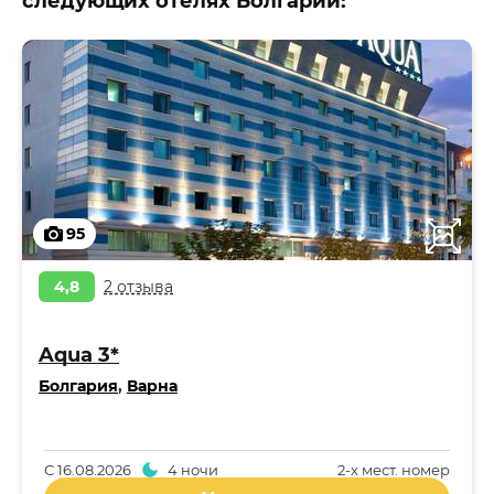
следующих отелях Болгарии:
95
4,8
2 отзыва
Aqua 3*
Болгария
,
Варна
С
16.08.2026
4 ночи
2-x мест. номер