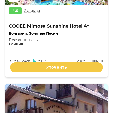
4,0
2 отзыва
COOEE Mimosa Sunshine Hotel 4*
Болгария
,
Золотые Пески
Песчаный пляж
1 линия
С
16.08.2026
6 ночей
2-x мест. номер
Уточнить