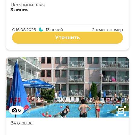
Песчаный пляж
3 линия
С
16.08.2026
13 ночей
2-x мест. номер
Уточнить
6
84 отзыва