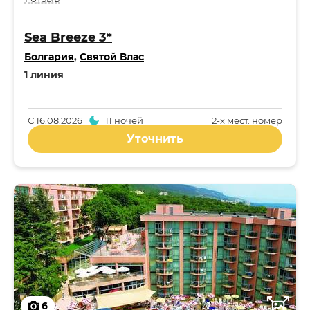
Sea Breeze 3*
Болгария
,
Святой Влас
1 линия
С
16.08.2026
11 ночей
2-x мест. номер
Уточнить
6