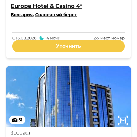
Europe Hotel & Casino 4*
Болгария
,
Солнечный берег
С
16.08.2026
4 ночи
2-x мест. номер
Уточнить
51
3 отзыва