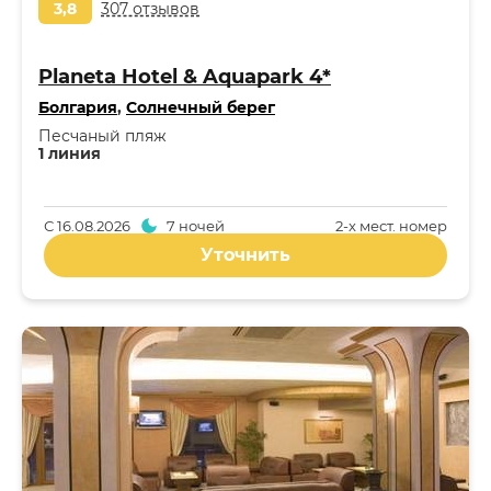
3,8
307 отзывов
Planeta Hotel & Aquapark 4*
Болгария
,
Солнечный берег
Песчаный пляж
1 линия
С
16.08.2026
7 ночей
2-x мест. номер
Уточнить