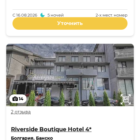
С
16.08.2026
5 ночей
2-x мест. номер
Уточнить
14
2 отзыва
Riverside Boutique Hotel 4*
Болгария
,
Банско