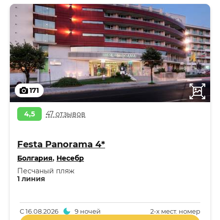
171
4,5
47 отзывов
Festa Panorama 4*
Болгария
,
Несебр
Песчаный пляж
1 линия
С
16.08.2026
9 ночей
2-x мест. номер