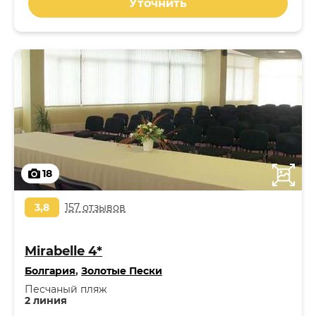
Уточнить
18
3,8
157 отзывов
Mirabelle 4*
Болгария
,
Золотые Пески
Песчаный пляж
2 линия