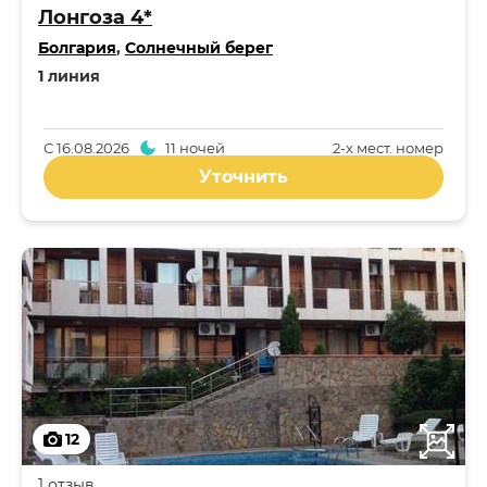
Лонгоза 4*
Болгария
,
Солнечный берег
1 линия
С
16.08.2026
11 ночей
2-x мест. номер
Уточнить
12
1 отзыв