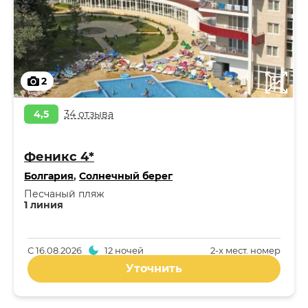
2
4,5
34 отзыва
Феникс 4*
Болгария
,
Солнечный берег
Песчаный пляж
1 линия
С
16.08.2026
12 ночей
2-x мест. номер
Уточнить