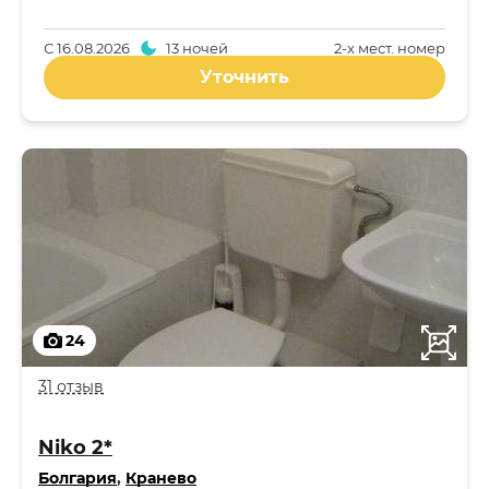
С
16.08.2026
13 ночей
2-x мест. номер
Уточнить
24
31 отзыв
Niko 2*
Болгария
,
Кранево