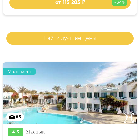
от 115 285 ₽
- 34%
Найти лучшие цены
Мало мест
85
4,3
71 отзыв