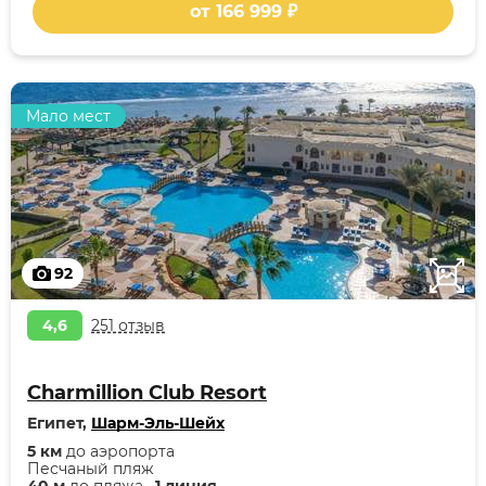
от 166 999 ₽
Мало мест
92
4,6
251 отзыв
Charmillion Club Resort
Египет,
Шарм-Эль-Шейх
5 км
до аэропорта
Песчаный пляж