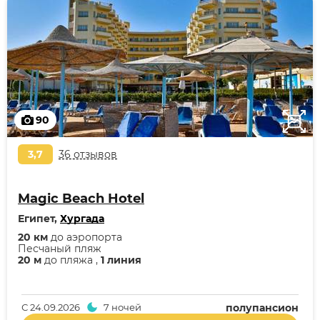
90
3,7
36 отзывов
Magic Beach Hotel
Египет,
Хургада
20 км
до аэропорта
Песчаный пляж
20 м
до пляжа ,
1 линия
С
24.09.2026
7 ночей
полупансион