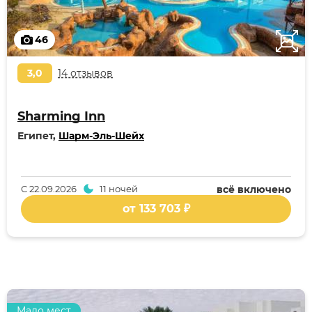
46
3,0
14 отзывов
Sharming Inn
Египет,
Шарм-Эль-Шейх
С
22.09.2026
11 ночей
всё включено
от 133 703 ₽
Мало мест