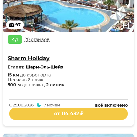
97
4,1
20 отзывов
Sharm Holiday
Египет,
Шарм-Эль-Шейх
15 км
до аэропорта
Песчаный пляж
500 м
до пляжа ,
2 линия
С
25.08.2026
7 ночей
всё включено
от 114 432 ₽