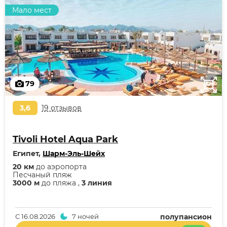
Мало мест
79
3,6
19 отзывов
Tivoli Hotel Aqua Park
Египет,
Шарм-Эль-Шейх
20 км
до аэропорта
Песчаный пляж
3000 м
до пляжа ,
3 линия
С
16.08.2026
7 ночей
полупансион