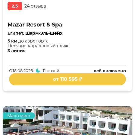
2,5
24 отзыва
Mazar Resort & Spa
Египет,
Шарм-Эль-Шейх
5 км
до аэропорта
Песчано-коралловый пляж
3 линия
С
18.08.2026
11 ночей
всё включено
от 110 595 ₽
Мало мест