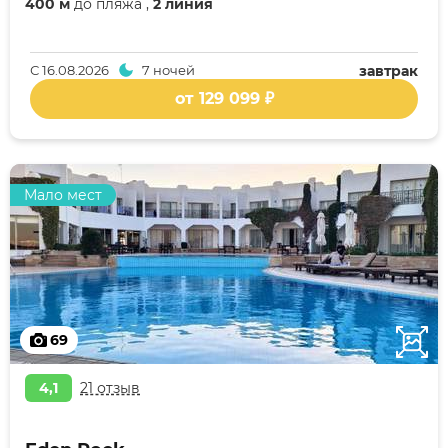
400 м
до пляжа ,
2 линия
С
16.08.2026
7 ночей
завтрак
от 129 099 ₽
Мало мест
69
4,1
21 отзыв