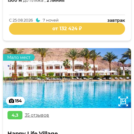
1500 м
до пляжа ,
2 линия
С
25.08.2026
7 ночей
завтрак
от 132 424 ₽
Мало мест
154
4,3
35 отзывов
Happy Life Village