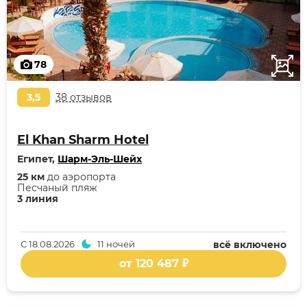
78
3,5
38 отзывов
El Khan Sharm Hotel
Египет,
Шарм-Эль-Шейх
25 км
до аэропорта
Песчаный пляж
3 линия
С
18.08.2026
11 ночей
всё включено
от 120 487 ₽