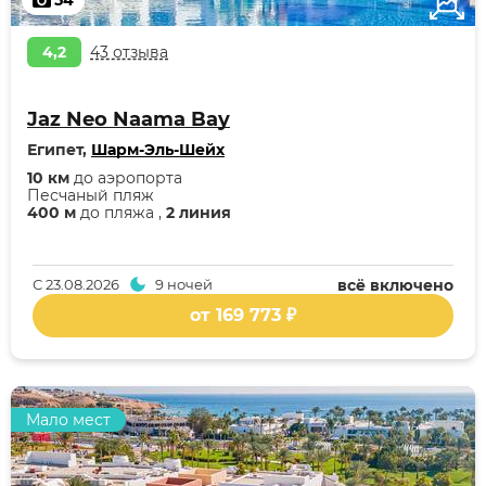
54
4,2
43 отзыва
Jaz Neo Naama Bay
Египет,
Шарм-Эль-Шейх
10 км
до аэропорта
Песчаный пляж
400 м
до пляжа ,
2 линия
С
23.08.2026
9 ночей
всё включено
от 169 773 ₽
Мало мест