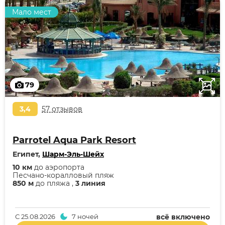
Мало мест
79
3,4
57 отзывов
Parrotel Aqua Park Resort
Египет,
Шарм-Эль-Шейх
10 км
до аэропорта
Песчано-коралловый пляж
850 м
до пляжа ,
3 линия
С
25.08.2026
7 ночей
всё включено