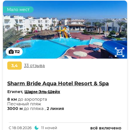
Мало мест
112
3,4
33 отзыва
Sharm Bride Aqua Hotel Resort & Spa
Египет,
Шарм-Эль-Шейх
8 км
до аэропорта
Песчаный пляж
3000 м
до пляжа ,
2 линия
С
18.08.2026
11 ночей
всё включено