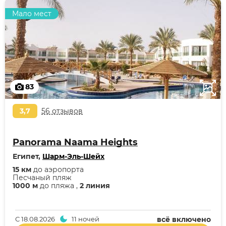
Мало мест
83
3,7
56 отзывов
Panorama Naama Heights
Египет,
Шарм-Эль-Шейх
15 км
до аэропорта
Песчаный пляж
1000 м
до пляжа ,
2 линия
С
18.08.2026
11 ночей
всё включено