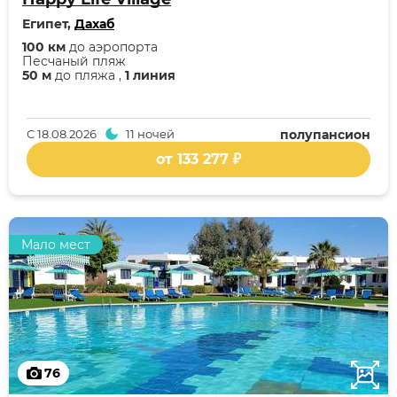
Египет,
Дахаб
100 км
до аэропорта
Песчаный пляж
50 м
до пляжа ,
1 линия
С
18.08.2026
11 ночей
полупансион
от 133 277 ₽
Мало мест
76