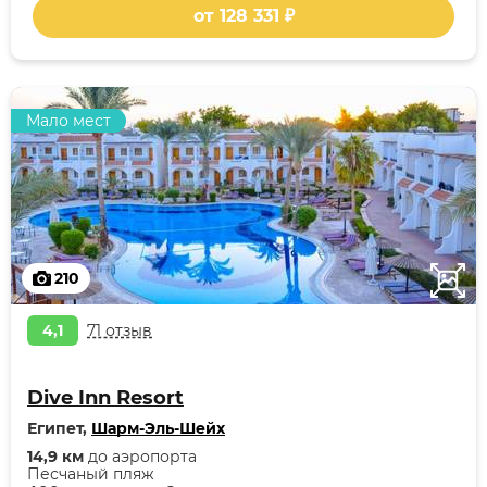
от 128 331 ₽
Мало мест
210
4,1
71 отзыв
Dive Inn Resort
Египет,
Шарм-Эль-Шейх
14,9 км
до аэропорта
Песчаный пляж