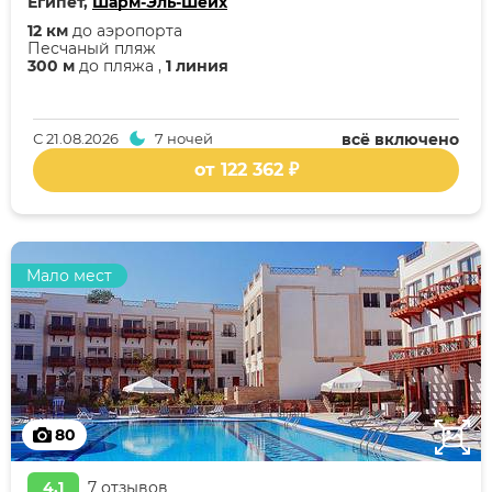
Египет,
Шарм-Эль-Шейх
12 км
до аэропорта
Песчаный пляж
300 м
до пляжа ,
1 линия
С
21.08.2026
7 ночей
всё включено
от 122 362 ₽
Мало мест
80
4,1
7 отзывов