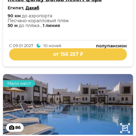
Египет,
Дахаб
90 км
до аэропорта
Песчано-коралловый пляж
50 м
до пляжа ,
1 линия
С
09.01.2027
10 ночей
полупансион
от 156 257 ₽
Мало мест
86