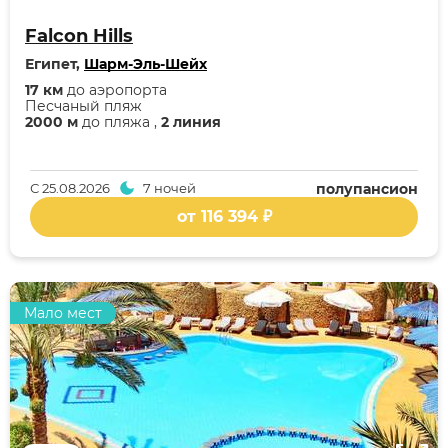
Falcon Hills
Египет,
Шарм-Эль-Шейх
17 км
до аэропорта
Песчаный пляж
2000 м
до пляжа ,
2 линия
С
25.08.2026
7 ночей
полупансион
от 116 394 ₽
Мало мест