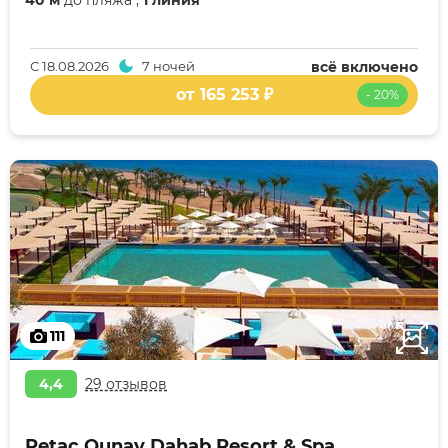
40 м
до пляжа ,
1 линия
С
18.08.2026
7 ночей
всё включено
от 165 253 ₽
- 20%
111
4,4
29 отзывов
Retac Qunay Dahab Resort & Spa