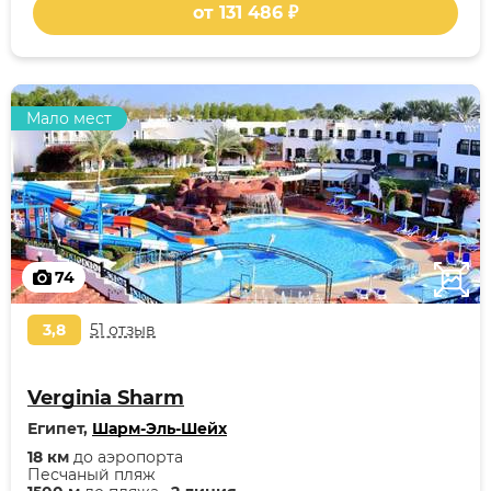
от 131 486 ₽
Мало мест
74
3,8
51 отзыв
Verginia Sharm
Египет,
Шарм-Эль-Шейх
18 км
до аэропорта
Песчаный пляж