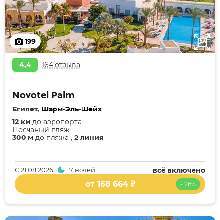
199
4,4
164 отзыва
Novotel Palm
Египет,
Шарм-Эль-Шейх
12 км
до аэропорта
Песчаный пляж
300 м
до пляжа ,
2 линия
С
21.08.2026
7 ночей
всё включено
от 168 664 ₽
- 26%