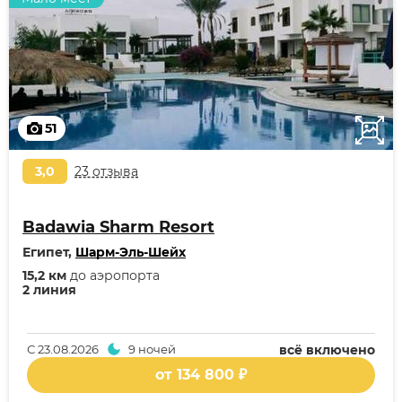
51
3,0
23 отзыва
Badawia Sharm Resort
Египет,
Шарм-Эль-Шейх
15,2 км
до аэропорта
2 линия
С
23.08.2026
9 ночей
всё включено
от 134 800 ₽