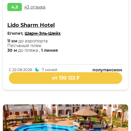
4,3
43 отзыва
Lido Sharm Hotel
Египет,
Шарм-Эль-Шейх
11 км
до аэропорта
Песчаный пляж
30 м
до пляжа ,
1 линия
С
22.08.2026
7 ночей
полупансион
от 130 122 ₽