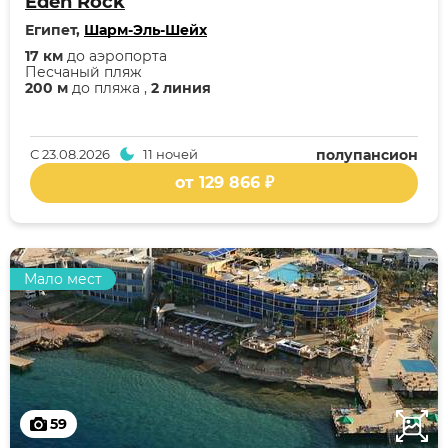
Eden Rock
Египет,
Шарм-Эль-Шейх
17 км
до аэропорта
Песчаный пляж
200 м
до пляжа ,
2 линия
С
23.08.2026
11 ночей
полупансион
от 129 866 ₽
Мало мест
59