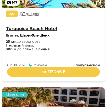
147
3,9
107 отзывов
Turquoise Beach Hotel
Египет,
Шарм-Эль-Шейх
25 км
до аэропорта
Песчаный пляж
300 м
до пляжа ,
1 линия
С
25.08.2026
7 ночей
полупансион
от 117 246 ₽
Мало мест