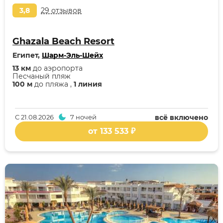
3,8
29 отзывов
Ghazala Beach Resort
Египет,
Шарм-Эль-Шейх
13 км
до аэропорта
Песчаный пляж
100 м
до пляжа ,
1 линия
С
21.08.2026
7 ночей
всё включено
от 133 533 ₽