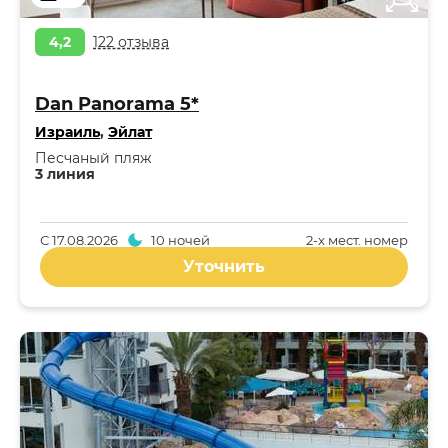
4,2
122 отзыва
Dan Panorama 5*
Израиль
,
Эйлат
Песчаный пляж
3 линия
С
17.08.2026
10 ночей
2-x мест. номер
Уточнить