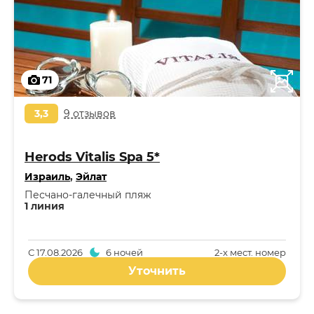
71
3,3
9 отзывов
Herods Vitalis Spa 5*
Израиль
,
Эйлат
Песчано-галечный пляж
1 линия
С
17.08.2026
6 ночей
2-x мест. номер
Уточнить