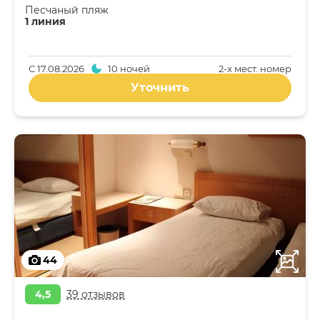
Песчаный пляж
1 линия
С
17.08.2026
10 ночей
2-x мест. номер
Уточнить
44
4,5
39 отзывов