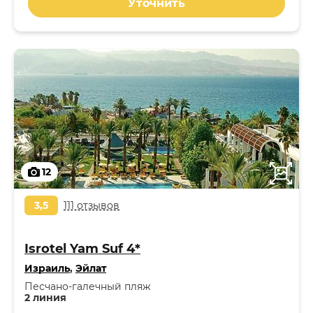
Уточнить
12
3,5
111 отзывов
Isrotel Yam Suf 4*
Израиль
,
Эйлат
Песчано-галечный пляж
2 линия