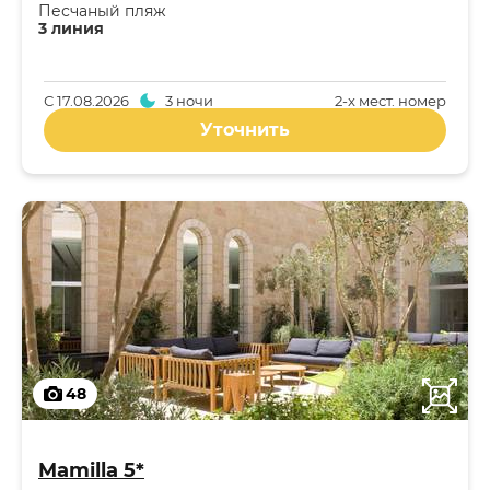
Песчаный пляж
3 линия
С
17.08.2026
3 ночи
2-x мест. номер
Уточнить
48
Mamilla 5*