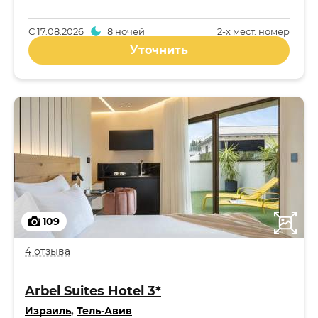
С
17.08.2026
8 ночей
2-x мест. номер
Уточнить
109
4 отзыва
Arbel Suites Hotel 3*
Израиль
,
Тель-Авив