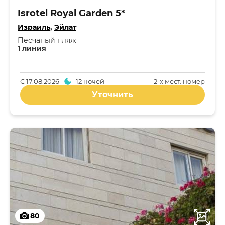
Isrotel Royal Garden 5*
Израиль
,
Эйлат
Песчаный пляж
1 линия
С
17.08.2026
12 ночей
2-x мест. номер
Уточнить
80