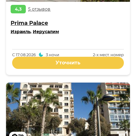
4,3
5 отзывов
Prima Palace
Израиль
,
Иерусалим
С
17.08.2026
3 ночи
2-x мест. номер
Уточнить