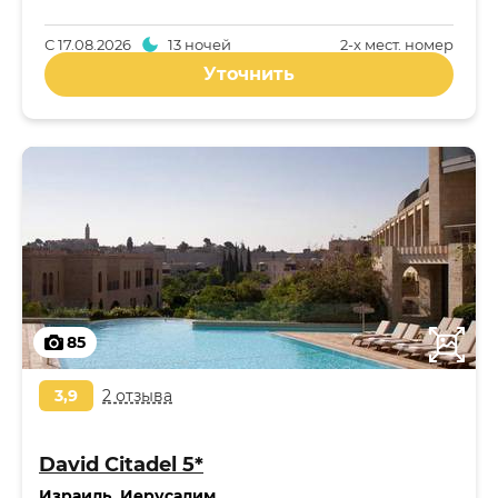
С
17.08.2026
13 ночей
2-x мест. номер
Уточнить
85
3,9
2 отзыва
David Citadel 5*
Израиль
,
Иерусалим