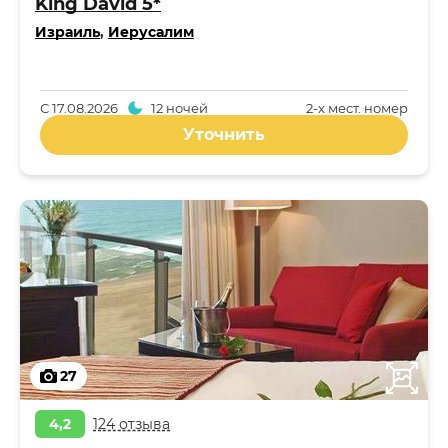
King David 5*
Израиль
,
Иерусалим
С
17.08.2026
12 ночей
2-x мест. номер
Уточнить
27
4,2
124 отзыва