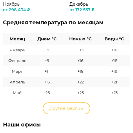
Ноябрь
Декабрь
от 298 434 ₽
от 172 557 ₽
Средняя температура по месяцам
Месяц
Днем °C
Ночью °C
Воды °C
Январь
+9
+15
+18
Февраль
+9
+16
+18
Март
+11
+18
+19
Апрель
+13
+22
+21
Май
+16
+25
+23
Другие месяцы
Наши офисы