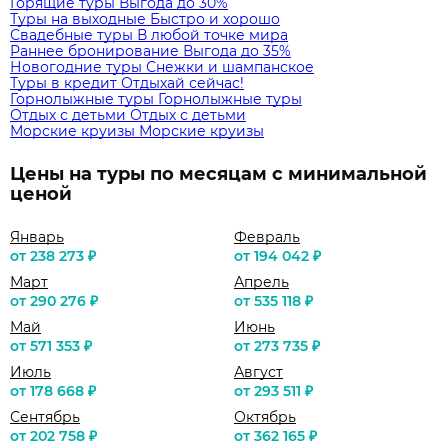
Горящие туры
Выгода до 30%
Туры на выходные
Быстро и хорошо
Свадебные туры
В любой точке мира
Раннее бронирование
Выгода до 35%
Новогодние туры
Снежки и шампанское
Туры в кредит
Отдыхай сейчас!
Горнолыжные туры
Горнолыжные туры
Отдых с детьми
Отдых с детьми
Морские круизы
Морские круизы
Цены на туры по месяцам с минимальной
ценой
Январь
Февраль
от 238 273 ₽
от 194 042 ₽
Март
Апрель
от 290 276 ₽
от 535 118 ₽
Май
Июнь
от 571 353 ₽
от 273 735 ₽
Июль
Август
от 178 668 ₽
от 293 511 ₽
Сентябрь
Октябрь
от 202 758 ₽
от 362 165 ₽