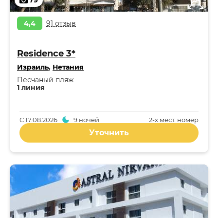
79
4,4
91 отзыв
Residence 3*
Израиль
,
Нетания
Песчаный пляж
1 линия
С
17.08.2026
9 ночей
2-x мест. номер
Уточнить