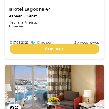
Isrotel Lagoona 4*
Израиль
,
Эйлат
Песчаный пляж
2 линия
С
17.08.2026
10 ночей
2-x мест. номер
Уточнить
27