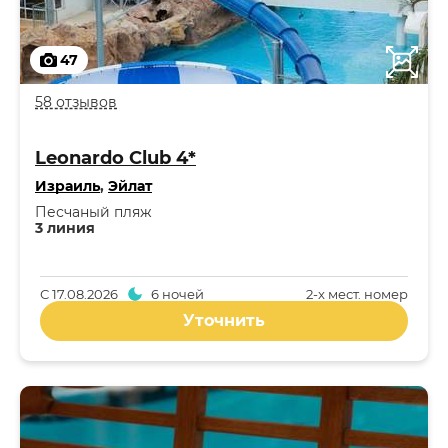
47
58 отзывов
Leonardo Club 4*
Израиль
,
Эйлат
Песчаный пляж
3 линия
С
17.08.2026
6 ночей
2-x мест. номер
Уточнить