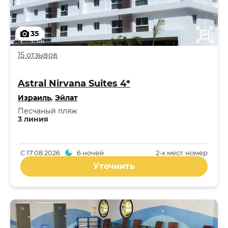
35
15 отзывов
Astral Nirvana Suites 4*
Израиль
,
Эйлат
Песчаный пляж
3 линия
С
17.08.2026
6 ночей
2-x мест. номер
Уточнить