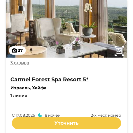
37
3 отзыва
Carmel Forest Spa Resort 5*
Израиль
,
Хайфа
1 линия
С
17.08.2026
8 ночей
2-x мест. номер
Уточнить