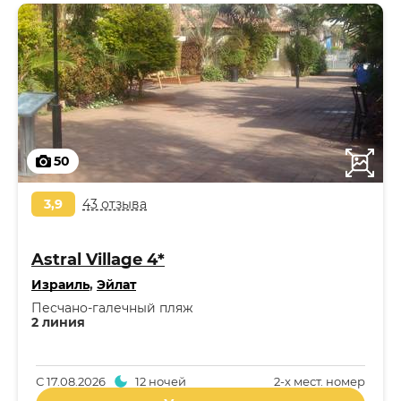
50
3,9
43 отзыва
Astral Village 4*
Израиль
,
Эйлат
Песчано-галечный пляж
2 линия
С
17.08.2026
12 ночей
2-x мест. номер