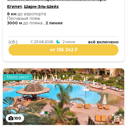
Египет
,
Шарм-Эль-Шейх
8 км
до аэропорта
Песчаный пляж
3000 м
до пляжа ,
2 линия
(cб-)
С
23.08.2026
2 ночи
всё включено
от 136 242 ₽
Мало мест
100