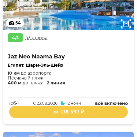
54
4,2
43 отзыва
Jaz Neo Naama Bay
Египет
,
Шарм-Эль-Шейх
10 км
до аэропорта
Песчаный пляж
400 м
до пляжа ,
2 линия
(cб-)
С
23.08.2026
2 ночи
всё включено
от 138 597 ₽