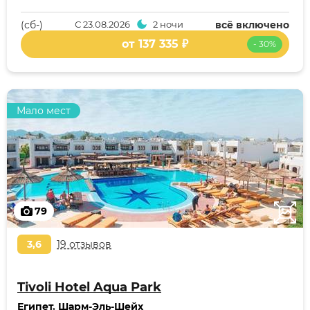
(cб-)
С
23.08.2026
2 ночи
всё включено
от 137 335 ₽
- 30%
Мало мест
79
3,6
19 отзывов
Tivoli Hotel Aqua Park
Египет
,
Шарм-Эль-Шейх