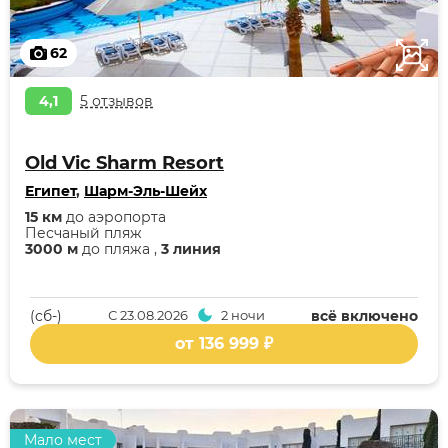
62
4,1
5 отзывов
Old Vic Sharm Resort
Египет
,
Шарм-Эль-Шейх
15 км
до аэропорта
Песчаный пляж
3000 м
до пляжа ,
3 линия
(cб-)
С
23.08.2026
2 ночи
всё включено
от 136 999 ₽
Мало мест