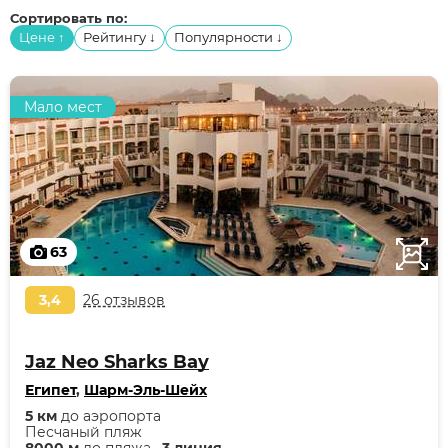
Сортировать по:
Цене
Рейтингу
Популярности
↑
↓
↓
Мало мест
63
3,4
26 отзывов
Jaz Neo Sharks Bay
Египет
,
Шарм-Эль-Шейх
5 км
до аэропорта
Песчаный пляж