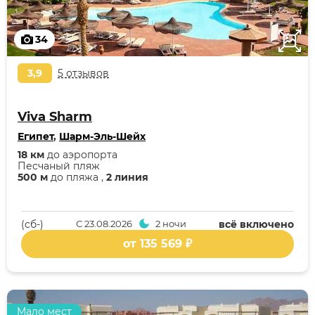
34
3,9
5 отзывов
Viva Sharm
Египет
,
Шарм-Эль-Шейх
18 км
до аэропорта
Песчаный пляж
500 м
до пляжа ,
2 линия
(cб-)
С
23.08.2026
2 ночи
всё включено
от 135 569 ₽
Мало мест