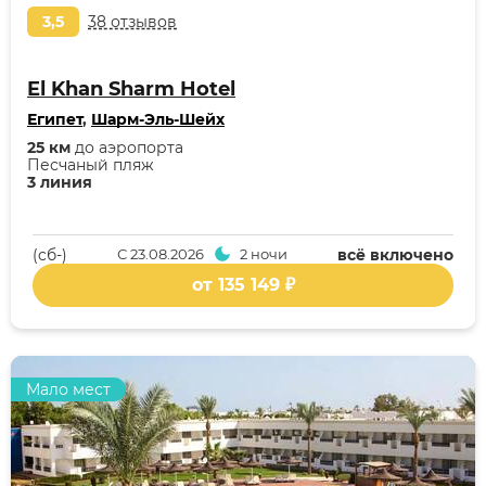
3,5
38 отзывов
El Khan Sharm Hotel
Египет
,
Шарм-Эль-Шейх
25 км
до аэропорта
Песчаный пляж
3 линия
(cб-)
С
23.08.2026
2 ночи
всё включено
от 135 149 ₽
Мало мест