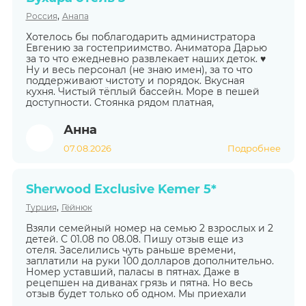
,
Россия
Анапа
Хотелось бы поблагодарить администратора
Евгению за гостеприимство. Аниматора Дарью
за то что ежедневно развлекает наших деток. ♥️
Ну и весь персонал (не знаю имен), за то что
поддерживают чистоту и порядок. Вкусная
кухня. Чистый тёплый бассейн. Море в пешей
доступности. Стоянка рядом платная,
Анна
07.08.2026
Подробнее
Sherwood Exclusive Kemer 5*
,
Турция
Гёйнюк
Взяли семейный номер на семью 2 взрослых и 2
детей. С 01.08 по 08.08. Пишу отзыв еще из
отеля. Заселились чуть раньше времени,
заплатили на руки 100 долларов дополнительно.
Номер уставший, паласы в пятнах. Даже в
рецепшен на диванах грязь и пятна. Но весь
отзыв будет только об одном. Мы приехали