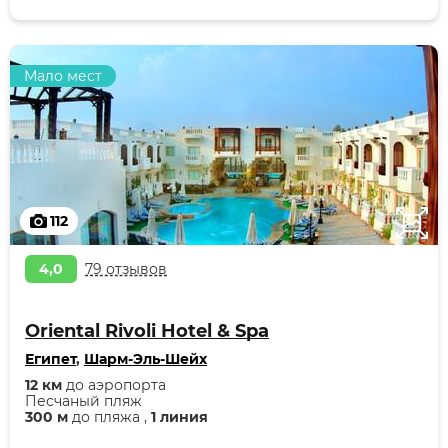
Мало мест
112
4,0
79 отзывов
Oriental Rivoli Hotel & Spa
Египет
,
Шарм-Эль-Шейх
12 км
до аэропорта
Песчаный пляж
300 м
до пляжа ,
1 линия