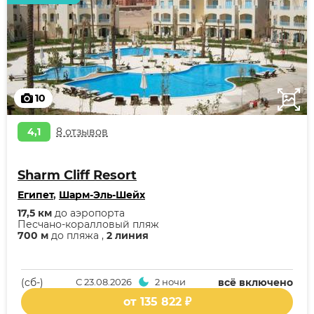
10
4,1
8 отзывов
Sharm Cliff Resort
Египет
,
Шарм-Эль-Шейх
17,5 км
до аэропорта
Песчано-коралловый пляж
700 м
до пляжа ,
2 линия
(cб-)
С
23.08.2026
2 ночи
всё включено
от 135 822 ₽