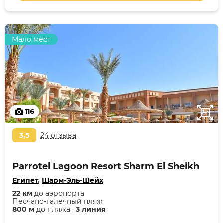
Мало мест
116
3,5
24 отзыва
Parrotel Lagoon Resort Sharm El Sheikh
Египет
,
Шарм-Эль-Шейх
22 км
до аэропорта
Песчано-галечный пляж
800 м
до пляжа ,
3 линия