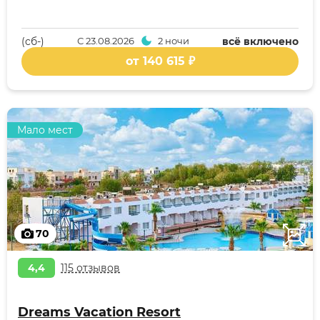
(cб-)
С
23.08.2026
2 ночи
всё включено
от 140 615 ₽
Мало мест
70
4,4
115 отзывов
Dreams Vacation Resort