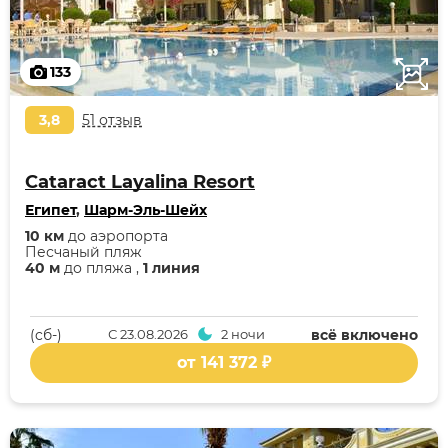
133
3,8
51 отзыв
Cataract Layalina Resort
Египет
,
Шарм-Эль-Шейх
10 км
до аэропорта
Песчаный пляж
40 м
до пляжа ,
1 линия
(cб-)
С
23.08.2026
2 ночи
всё включено
от 141 372 ₽