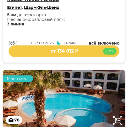
Египет
,
Шарм-Эль-Шейх
5 км
до аэропорта
Песчано-коралловый пляж
3 линия
(cб-)
С
23.08.2026
2 ночи
всё включено
от 134 812 ₽
- 21%
Мало мест
78