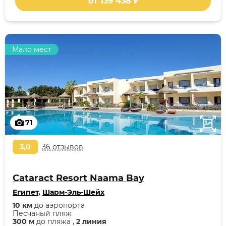
от 139 438 ₽
Мало мест
71
3,0
36 отзывов
Cataract Resort Naama Bay
Египет
,
Шарм-Эль-Шейх
10 км
до аэропорта
Песчаный пляж
300 м
до пляжа ,
2 линия