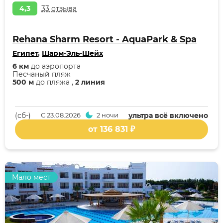
4,3
33 отзыва
Rehana Sharm Resort - AquaPark & Spa
Египет
,
Шарм-Эль-Шейх
6 км
до аэропорта
Песчаный пляж
500 м
до пляжа ,
2 линия
(cб-)
С
23.08.2026
2 ночи
ультра всё включено
от 136 831 ₽
Мало мест