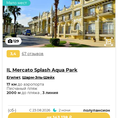
Мало мест
129
3,4
67 отзывов
IL Mercato Splash Aqua Park
Египет
,
Шарм-Эль-Шейх
17 км
до аэропорта
Песчаный пляж
2000 м
до пляжа ,
3 линия
(cб-)
С
23.08.2026
2 ночи
полупансион
от 143 138 ₽