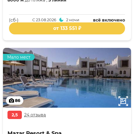
8000 м
до пляжа ,
3 линия
(cб-)
С
23.08.2026
2 ночи
всё включено
от 133 551 ₽
Мало мест
86
2,5
24 отзыва
Mazar Resort & Spa