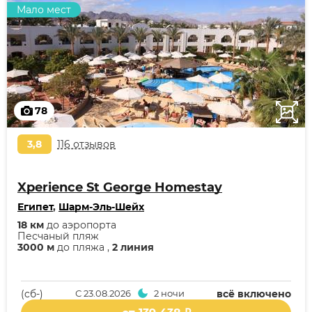
Мало мест
78
3,8
116 отзывов
Xperience St George Homestay
Египет
,
Шарм-Эль-Шейх
18 км
до аэропорта
Песчаный пляж
3000 м
до пляжа ,
2 линия
(cб-)
С
23.08.2026
2 ночи
всё включено