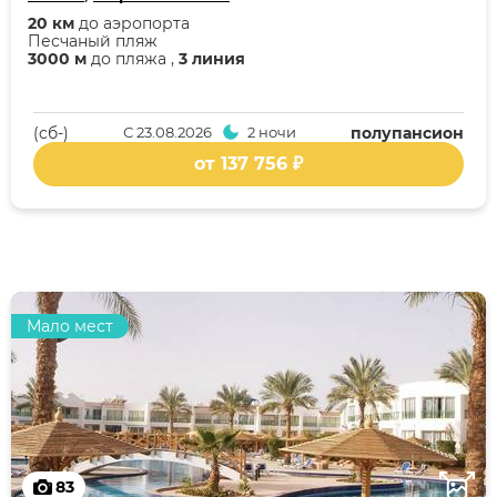
20 км
до аэропорта
Песчаный пляж
3000 м
до пляжа ,
3 линия
(cб-)
С
23.08.2026
2 ночи
полупансион
от 137 756 ₽
Мало мест
83