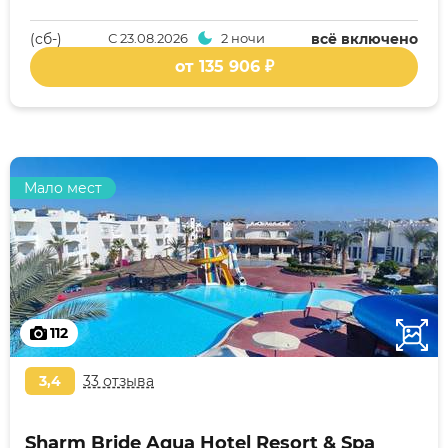
(cб-)
С
23.08.2026
2 ночи
всё включено
от 135 906 ₽
Мало мест
112
3,4
33 отзыва
Sharm Bride Aqua Hotel Resort & Spa