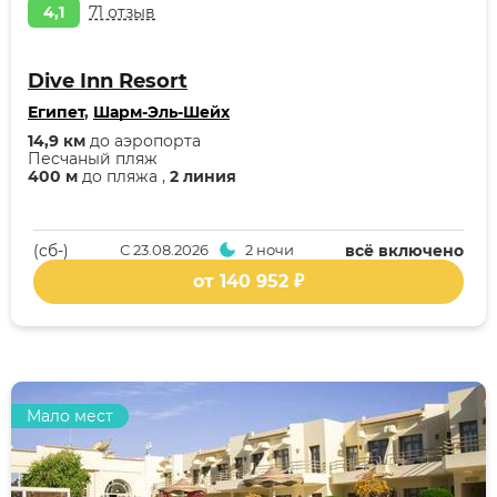
4,1
71 отзыв
Dive Inn Resort
Египет
,
Шарм-Эль-Шейх
14,9 км
до аэропорта
Песчаный пляж
400 м
до пляжа ,
2 линия
(cб-)
С
23.08.2026
2 ночи
всё включено
от 140 952 ₽
Мало мест